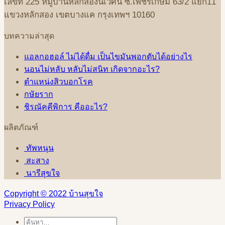
เลขที่
225
หมู่บ้านหลักสองนิเวศน์
ซ
.
เพชรเกษม
63/2
แยก
11
แขวงหลักสอง
เขตบางแค
กรุงเทพฯ
10160
บทความล่าสุด
แอลกอฮอล์ ไม่ได้ดื่ม เป็นไขมันพอกตับได้อย่างไร
นอนไม่หลับ หลับไม่สนิท เกิดจากอะไร?
ตำแหน่งสิวบอกโรค
กษัยราก
ชิรณัคคีพิการ คืออะไร?
ผลิตภัณฑ์
ทัพหนุน
สะสาง
นารีสุขใจ
Copyright © 2022 บ้านสุขใจ
Privacy Policy
ค้นหา: