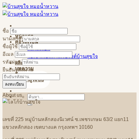
Skip
to
content
ชื่อ
หน้าแรก
นามสกุล
คอร์สเรียน
ชื่อผู้ใช้
คลาสเรียน
อีเมล
วิธีเข้าเรียนทางเว็บไซต์บ้านสุขใจ
รหัสผ่าน
ผลิตภัณฑ์
บทความ
ยืนยันรหัสผ่าน
ติดต่อสอบถาม
เข้าสู่ระบบ
ลงทะเบียน
About us
ค้นหา:
เลขที่
225
หมู่บ้านหลักสองนิเวศน์
ซ
.
เพชรเกษม
63/2
แยก
11
แขวงหลักสอง
เขตบางแค
กรุงเทพฯ
10160