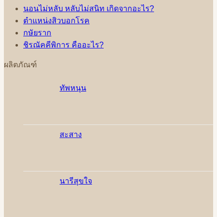
นอนไม่หลับ หลับไม่สนิท เกิดจากอะไร?
ตำแหน่งสิวบอกโรค
กษัยราก
ชิรณัคคีพิการ คืออะไร?
ผลิตภัณฑ์
ทัพหนุน
สะสาง
นารีสุขใจ