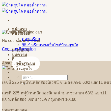
Skip
to
content
หน้าแรก
คอร์สเรียน
คลาสเรียน
No courses in the cart
วิธีเข้าเรียนทางเว็บไซต์บ้านสุขใจ
Continue Browsing
ผลิตภัณฑ์
บทความ
ติดต่อสอบถาม
About us
เข้าสู่ระบบ
ค้นหา:
เลขที่
225
หมู่บ้านหลักสองนิเวศน์
ซ
.
เพชรเกษม
63/2
แยก
11
แขว
เลขที่
225
หมู่บ้านหลักสองนิเวศน์
ซ
.
เพชรเกษม
63/2
แยก
11
แขวงหลักสอง
เขตบางแค
กรุงเทพฯ
10160
บทความล่าสุด