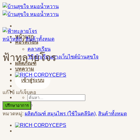
Skip
to
content
หน้าแรก
หน้าหลัก
/
สินค้าทั้งหมด
คอร์สเรียน
คลาสเรียน
ฟ้าทลายโจร
วิธีเข้าเรียนทางเว็บไซต์บ้านสุขใจ
ผลิตภัณฑ์
บทความ
ติดต่อสอบถาม
เข้าสู่ระบบ
แก้ไข้ แก้เจ็บคอ
ค้นหา:
ปรึกษาอาการ
หมวดหมู่:
ผลิตภัณฑ์ สมุนไพร (ใช้ในคลีนิค)
,
สินค้าทั้งหมด