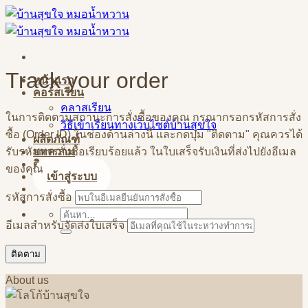
Skip
to
content
Track your order
หน้าแรก
คอร์สเรียน
คลาสเรียน
ในการติดตามสถานะการสั่งซื้อของคุณ กรุณากรอกรหัสการสั่ง
วิธีเข้าเรียนทางเว็บไซต์บ้านสุขใจ
ซื้อ (Order ID) ในช่องด้านล่างนี้ และกดปุ่ม "ติดตาม" คุณควรได้
ผลิตภัณฑ์
รับรหัสการสั่งซื้อเรียบร้อยแล้ว ในใบเสร็จรับเงินที่ส่งไปยังอีเมล
บทความ
ติดต่อสอบถาม
ของคุณ
เข้าสู่ระบบ
รหัสการสั่งซื้อ
ค้นหา:
อีเมลสำหรับจัดส่งใบเสร็จ
ติดตาม
About us