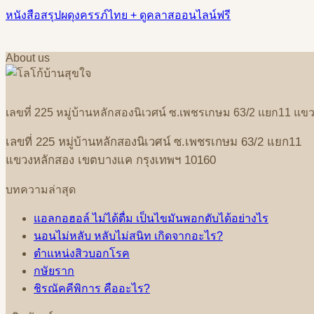
หนังสือสรุปผดุงครรภ์ไทย + ดูคลาสออนไลน์ฟรี
About us
เลขที่
225
หมู่บ้านหลักสองนิเวศน์
ซ
.
เพชรเกษม
63/2
แยก
11
แขว
เลขที่
225
หมู่บ้านหลักสองนิเวศน์
ซ
.
เพชรเกษม
63/2
แยก
11
แขวงหลักสอง
เขตบางแค
กรุงเทพฯ
10160
บทความล่าสุด
แอลกอฮอล์ ไม่ได้ดื่ม เป็นไขมันพอกตับได้อย่างไร
นอนไม่หลับ หลับไม่สนิท เกิดจากอะไร?
ตำแหน่งสิวบอกโรค
กษัยราก
ชิรณัคคีพิการ คืออะไร?