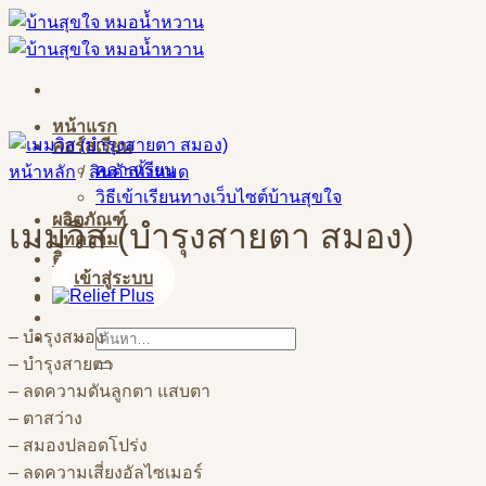
Skip
to
content
หน้าแรก
คอร์สเรียน
คลาสเรียน
หน้าหลัก
/
สินค้าทั้งหมด
วิธีเข้าเรียนทางเว็บไซต์บ้านสุขใจ
ผลิตภัณฑ์
เมมวิส (บำรุงสายตา สมอง)
บทความ
ติดต่อสอบถาม
เข้าสู่ระบบ
– บำรุงสมอง
ค้นหา:
– บำรุงสายตา
– ลดความดันลูกตา แสบตา
– ตาสว่าง
– สมองปลอดโปร่ง
– ลดความเสี่ยงอัลไซเมอร์