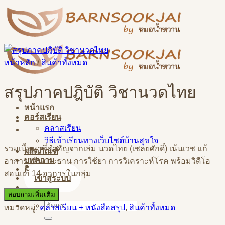
Skip
to
content
หน้าหลัก
/
สินค้าทั้งหมด
สรุปภาคปฎิบัติ วิชานวดไทย
หน้าแรก
คอร์สเรียน
คลาสเรียน
วิธีเข้าเรียนทางเว็บไซต์บ้านสุขใจ
รวมเนื้อหาที่สำคัญจากเล่ม นวดไทย (เชลยศักดิ์) เน้นเวช แก้
ผลิตภัณฑ์
บทความ
อาการ เส้นปาะธาน การใช้ยา การวิเคราะห์โรค พร้อมวิดีโอ
ติดต่อสอบถาม
สอนแก้ 14 อาการในกลุ่ม
เข้าสู่ระบบ
สอบถามเพิ่มเติม
ค้นหา:
หมวดหมู่:
คลาสเรียน + หนังสือสรุป
,
สินค้าทั้งหมด