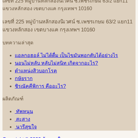
เลขที่
225
หมู่บ้านหลักสองนิเวศน์
ซ
.
เพชรเกษม
63/2
แยก
11
แขวงหลักสอง
เขตบางแค
กรุงเทพฯ
10160
เลขที่
225
หมู่บ้านหลักสองนิเวศน์
ซ
.
เพชรเกษม
63/2
แยก
11
แขวงหลักสอง
เขตบางแค
กรุงเทพฯ
10160
บทความล่าสุด
แอลกอฮอล์ ไม่ได้ดื่ม เป็นไขมันพอกตับได้อย่างไร
นอนไม่หลับ หลับไม่สนิท เกิดจากอะไร?
ตำแหน่งสิวบอกโรค
กษัยราก
ชิรณัคคีพิการ คืออะไร?
ผลิตภัณฑ์
ทัพหนุน
สะสาง
นารีสุขใจ