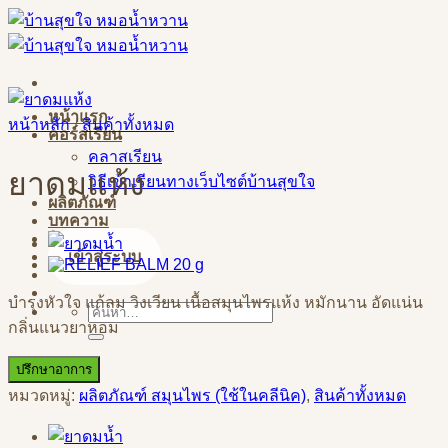
Skip
to
content
หน้าแรก
หน้าหลัก
/
สินค้าทั้งหมด
คอร์สเรียน
คลาสเรียน
ยาดมแห้ง
วิธีเข้าเรียนทางเว็บไซต์บ้านสุขใจ
ผลิตภัณฑ์
บทความ
ติดต่อสอบถาม
เข้าสู่ระบบ
บำรุงหัวใจ แก้ลม วิงเวียน เนื้อสมุนไพรแห้ง หมักนาน อัดแน่น
ค้นหา:
กลิ่นแนวยาหอม
ปรึกษาอาการ
หมวดหมู่:
ผลิตภัณฑ์ สมุนไพร (ใช้ในคลีนิค)
,
สินค้าทั้งหมด