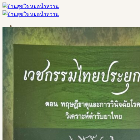
Skip
to
content
หน้าแรก
คอร์สเรียน
คลาสเรียน
วิธีเข้าเรียนทางเว็บไซต์บ้านสุขใจ
ผลิตภัณฑ์
บทความ
ติดต่อสอบถาม
เข้าสู่ระบบ
ค้นหา: