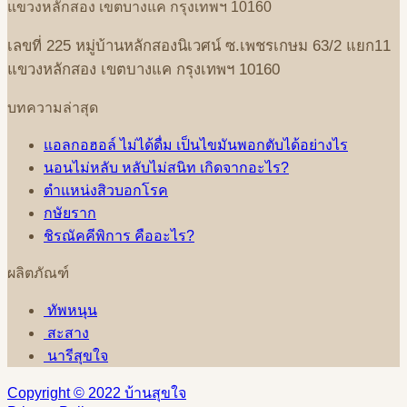
แขวงหลักสอง
เขตบางแค
กรุงเทพฯ
10160
เลขที่
225
หมู่บ้านหลักสองนิเวศน์
ซ
.
เพชรเกษม
63/2
แยก
11
แขวงหลักสอง
เขตบางแค
กรุงเทพฯ
10160
บทความล่าสุด
แอลกอฮอล์ ไม่ได้ดื่ม เป็นไขมันพอกตับได้อย่างไร
นอนไม่หลับ หลับไม่สนิท เกิดจากอะไร?
ตำแหน่งสิวบอกโรค
กษัยราก
ชิรณัคคีพิการ คืออะไร?
ผลิตภัณฑ์
ทัพหนุน
สะสาง
นารีสุขใจ
Copyright © 2022 บ้านสุขใจ