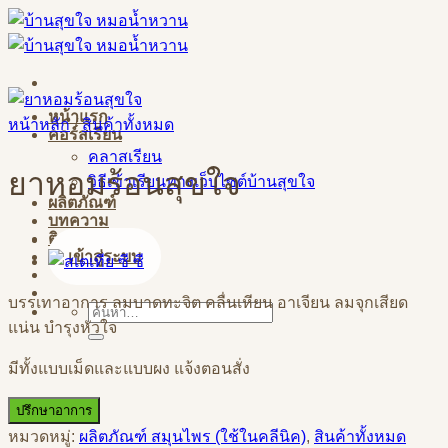
Skip
to
content
หน้าแรก
หน้าหลัก
/
สินค้าทั้งหมด
คอร์สเรียน
คลาสเรียน
ยาหอมร้อนสุขใจ
วิธีเข้าเรียนทางเว็บไซต์บ้านสุขใจ
ผลิตภัณฑ์
บทความ
ติดต่อสอบถาม
เข้าสู่ระบบ
บรรเทาอาการ ลมบาดทะจิต คลื่นเหียน อาเจียน ลมจุกเสียด
ค้นหา:
แน่น บำรุงหัวใจ
มีทั้งแบบเม็ดและแบบผง แจ้งตอนสั่ง
ปรึกษาอาการ
หมวดหมู่:
ผลิตภัณฑ์ สมุนไพร (ใช้ในคลีนิค)
,
สินค้าทั้งหมด